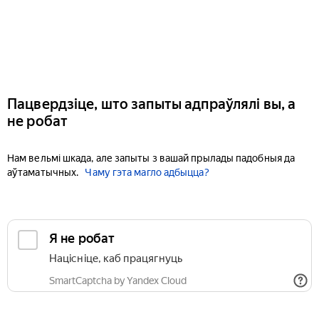
Пацвердзіце, што запыты адпраўлялі вы, а
не робат
Нам вельмі шкада, але запыты з вашай прылады падобныя да
аўтаматычных.
Чаму гэта магло адбыцца?
Я не робат
Націсніце, каб працягнуць
SmartCaptcha by Yandex Cloud