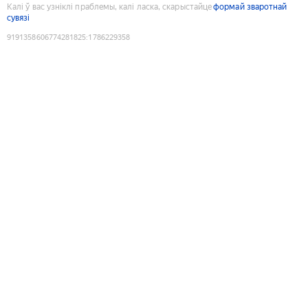
Калі ў вас узніклі праблемы, калі ласка, скарыстайце
формай зваротнай
сувязі
9191358606774281825
:
1786229358