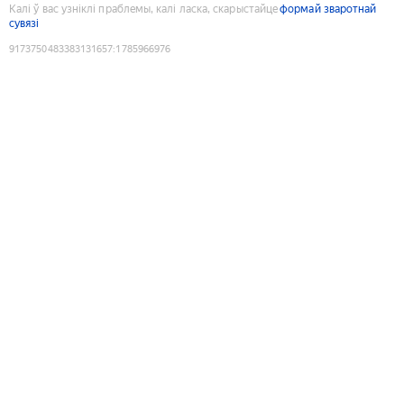
Калі ў вас узніклі праблемы, калі ласка, скарыстайце
формай зваротнай
сувязі
9173750483383131657
:
1785966976