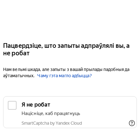
Пацвердзіце, што запыты адпраўлялі вы, а
не робат
Нам вельмі шкада, але запыты з вашай прылады падобныя да
аўтаматычных.
Чаму гэта магло адбыцца?
Я не робат
Націсніце, каб працягнуць
SmartCaptcha by Yandex Cloud