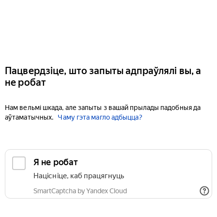
Пацвердзіце, што запыты адпраўлялі вы, а
не робат
Нам вельмі шкада, але запыты з вашай прылады падобныя да
аўтаматычных.
Чаму гэта магло адбыцца?
Я не робат
Націсніце, каб працягнуць
SmartCaptcha by Yandex Cloud