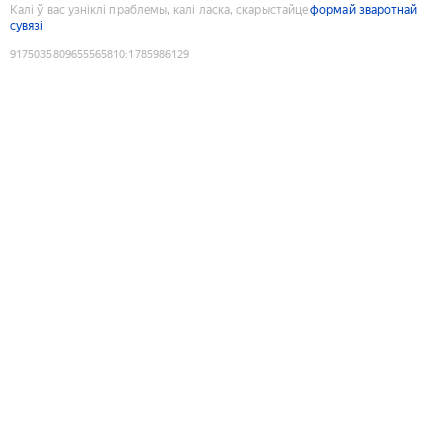
Калі ў вас узніклі праблемы, калі ласка, скарыстайце
формай зваротнай
сувязі
9175035809655565810
:
1785986129