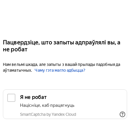
Пацвердзіце, што запыты адпраўлялі вы, а
не робат
Нам вельмі шкада, але запыты з вашай прылады падобныя да
аўтаматычных.
Чаму гэта магло адбыцца?
Я не робат
Націсніце, каб працягнуць
SmartCaptcha by Yandex Cloud