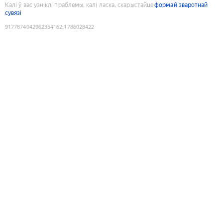
Калі ў вас узніклі праблемы, калі ласка, скарыстайце
формай зваротнай
сувязі
9177874042962354162
:
1786028422