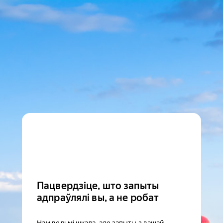
Пацвердзіце, што запыты
адпраўлялі вы, а не робат