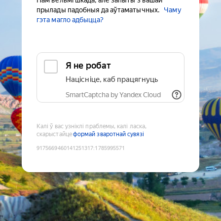
Нам вельмі шкада, але запыты з вашай
прылады падобныя да аўтаматычных.
Чаму
гэта магло адбыцца?
Я не робат
Націсніце, каб працягнуць
SmartCaptcha by Yandex Cloud
Калі ў вас узніклі праблемы, калі ласка,
скарыстайце
формай зваротнай сувязі
9175669460141251317
:
1785995571