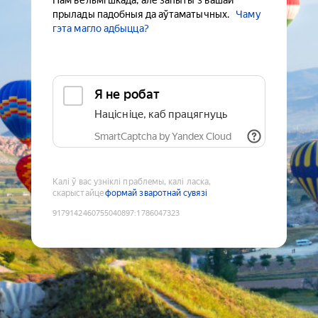
Нам вельмі шкада, але запыты з вашай
прылады падобныя да аўтаматычных.
Чаму
гэта магло адбыцца?
Я не робат
Націсніце, каб працягнуць
SmartCaptcha by Yandex Cloud
Калі ў вас узніклі праблемы, калі ласка,
скарыстайце
формай зваротнай сувязі
9179142460755040897
:
1786047323