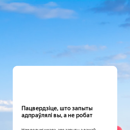
Пацвердзіце, што запыты
адпраўлялі вы, а не робат