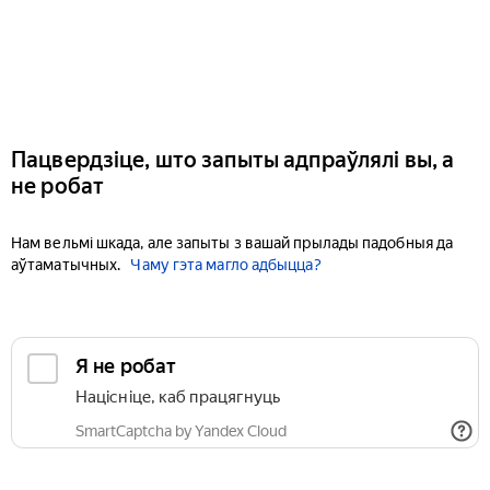
Пацвердзіце, што запыты адпраўлялі вы, а
не робат
Нам вельмі шкада, але запыты з вашай прылады падобныя да
аўтаматычных.
Чаму гэта магло адбыцца?
Я не робат
Націсніце, каб працягнуць
SmartCaptcha by Yandex Cloud