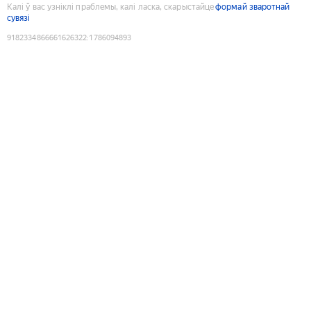
Калі ў вас узніклі праблемы, калі ласка, скарыстайце
формай зваротнай
сувязі
9182334866661626322
:
1786094893