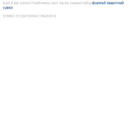
Калі ў вас узніклі праблемы, калі ласка, скарыстайце
формай зваротнай
сувязі
9189651151384138346
:
1786203914