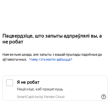
Пацвердзіце, што запыты адпраўлялі вы, а
не робат
Нам вельмі шкада, але запыты з вашай прылады падобныя да
аўтаматычных.
Чаму гэта магло адбыцца?
Я не робат
Націсніце, каб працягнуць
SmartCaptcha by Yandex Cloud