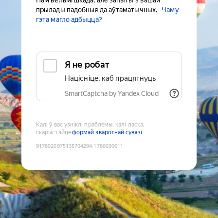
Нам вельмі шкада, але запыты з вашай
прылады падобныя да аўтаматычных.
Чаму
гэта магло адбыцца?
Я не робат
Націсніце, каб працягнуць
SmartCaptcha by Yandex Cloud
Калі ў вас узніклі праблемы, калі ласка,
скарыстайце
формай зваротнай сувязі
9178020975135704294
:
1786030611