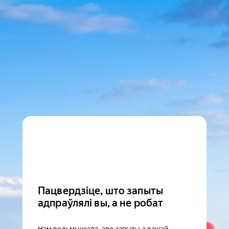
Пацвердзіце, што запыты
адпраўлялі вы, а не робат