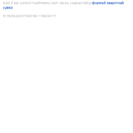
Калі ў вас узніклі праблемы, калі ласка, скарыстайце
формай зваротнай
сувязі
9178256263577000186
:
1786034117