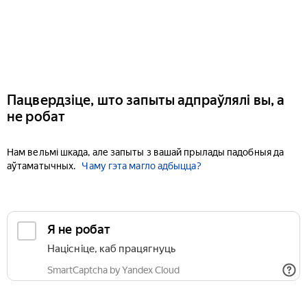
Пацвердзіце, што запыты адпраўлялі вы, а
не робат
Нам вельмі шкада, але запыты з вашай прылады падобныя да
аўтаматычных.
Чаму гэта магло адбыцца?
Я не робат
Націсніце, каб працягнуць
SmartCaptcha by Yandex Cloud