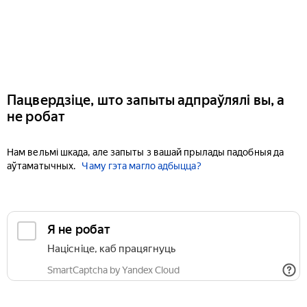
Пацвердзіце, што запыты адпраўлялі вы, а
не робат
Нам вельмі шкада, але запыты з вашай прылады падобныя да
аўтаматычных.
Чаму гэта магло адбыцца?
Я не робат
Націсніце, каб працягнуць
SmartCaptcha by Yandex Cloud