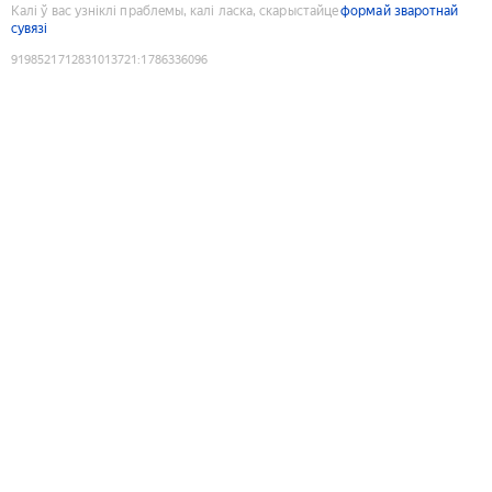
Калі ў вас узніклі праблемы, калі ласка, скарыстайце
формай зваротнай
сувязі
9198521712831013721
:
1786336096