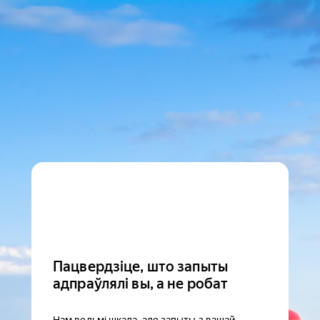
Пацвердзіце, што запыты
адпраўлялі вы, а не робат