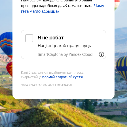
Нам вельмі шкада, але запыты з вашай
прылады падобныя да аўтаматычных.
Чаму
гэта магло адбыцца?
Я не робат
Націсніце, каб працягнуць
SmartCaptcha by Yandex Cloud
Калі ў вас узніклі праблемы, калі ласка,
скарыстайце
формай зваротнай сувязі
9184989499376863469
:
1786134450