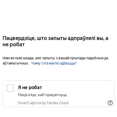
Пацвердзіце, што запыты адпраўлялі вы, а
не робат
Нам вельмі шкада, але запыты з вашай прылады падобныя да
аўтаматычных.
Чаму гэта магло адбыцца?
Я не робат
Націсніце, каб працягнуць
SmartCaptcha by Yandex Cloud