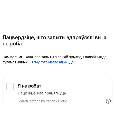
Пацвердзіце, што запыты адпраўлялі вы, а
не робат
Нам вельмі шкада, але запыты з вашай прылады падобныя да
аўтаматычных.
Чаму гэта магло адбыцца?
Я не робат
Націсніце, каб працягнуць
SmartCaptcha by Yandex Cloud