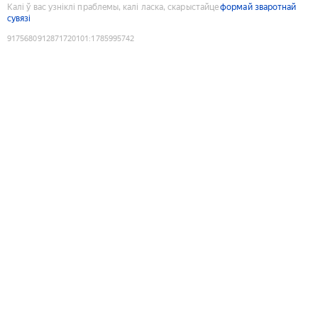
Калі ў вас узніклі праблемы, калі ласка, скарыстайце
формай зваротнай
сувязі
9175680912871720101
:
1785995742