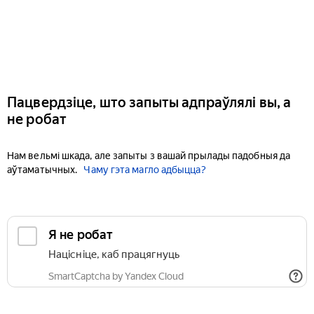
Пацвердзіце, што запыты адпраўлялі вы, а
не робат
Нам вельмі шкада, але запыты з вашай прылады падобныя да
аўтаматычных.
Чаму гэта магло адбыцца?
Я не робат
Націсніце, каб працягнуць
SmartCaptcha by Yandex Cloud