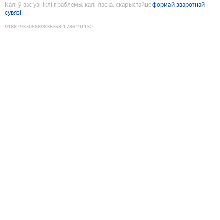
Калі ў вас узніклі праблемы, калі ласка, скарыстайце
формай зваротнай
сувязі
9188793305889836358
:
1786191132