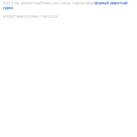
Калі ў вас узніклі праблемы, калі ласка, скарыстайце
формай зваротнай
сувязі
9182827468810029060
:
1786102234