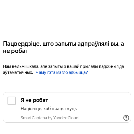
Пацвердзіце, што запыты адпраўлялі вы, а
не робат
Нам вельмі шкада, але запыты з вашай прылады падобныя да
аўтаматычных.
Чаму гэта магло адбыцца?
Я не робат
Націсніце, каб працягнуць
SmartCaptcha by Yandex Cloud