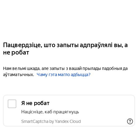
Пацвердзіце, што запыты адпраўлялі вы, а
не робат
Нам вельмі шкада, але запыты з вашай прылады падобныя да
аўтаматычных.
Чаму гэта магло адбыцца?
Я не робат
Націсніце, каб працягнуць
SmartCaptcha by Yandex Cloud