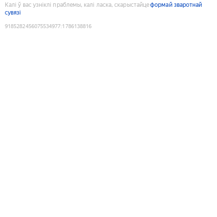
Калі ў вас узніклі праблемы, калі ласка, скарыстайце
формай зваротнай
сувязі
9185282456075534977
:
1786138816