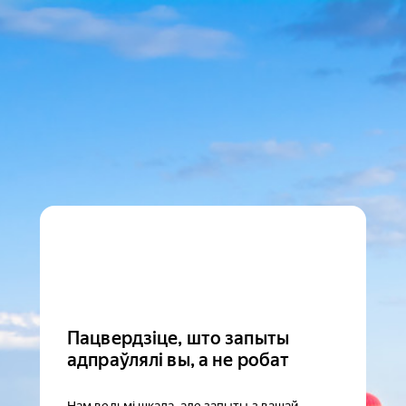
Пацвердзіце, што запыты
адпраўлялі вы, а не робат