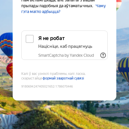
Нам вельмі шкада, але запыты з вашай
прылады падобныя да аўтаматычных.
Чаму
гэта магло адбыцца?
Я не робат
Націсніце, каб працягнуць
SmartCaptcha by Yandex Cloud
Калі ў вас узніклі праблемы, калі ласка,
скарыстайце
формай зваротнай сувязі
9180694247405021652
:
1786070446