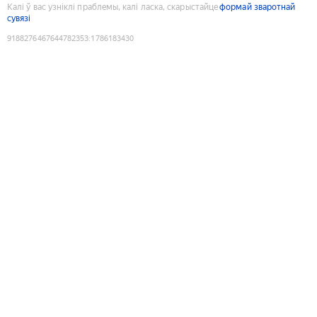
Калі ў вас узніклі праблемы, калі ласка, скарыстайце
формай зваротнай
сувязі
9188276467644782353
:
1786183430