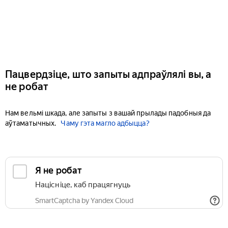
Пацвердзіце, што запыты адпраўлялі вы, а
не робат
Нам вельмі шкада, але запыты з вашай прылады падобныя да
аўтаматычных.
Чаму гэта магло адбыцца?
Я не робат
Націсніце, каб працягнуць
SmartCaptcha by Yandex Cloud