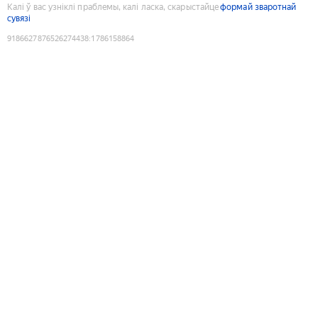
Калі ў вас узніклі праблемы, калі ласка, скарыстайце
формай зваротнай
сувязі
9186627876526274438
:
1786158864