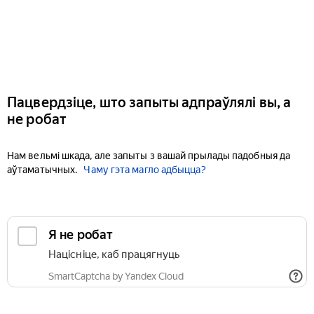
Пацвердзіце, што запыты адпраўлялі вы, а
не робат
Нам вельмі шкада, але запыты з вашай прылады падобныя да
аўтаматычных.
Чаму гэта магло адбыцца?
Я не робат
Націсніце, каб працягнуць
SmartCaptcha by Yandex Cloud