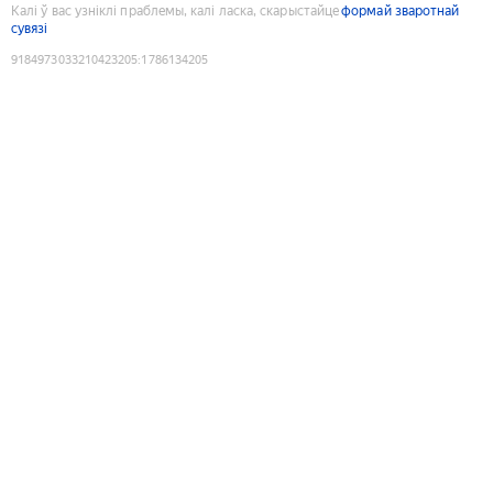
Калі ў вас узніклі праблемы, калі ласка, скарыстайце
формай зваротнай
сувязі
9184973033210423205
:
1786134205