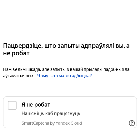
Пацвердзіце, што запыты адпраўлялі вы, а
не робат
Нам вельмі шкада, але запыты з вашай прылады падобныя да
аўтаматычных.
Чаму гэта магло адбыцца?
Я не робат
Націсніце, каб працягнуць
SmartCaptcha by Yandex Cloud