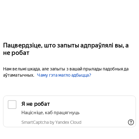
Пацвердзіце, што запыты адпраўлялі вы, а
не робат
Нам вельмі шкада, але запыты з вашай прылады падобныя да
аўтаматычных.
Чаму гэта магло адбыцца?
Я не робат
Націсніце, каб працягнуць
SmartCaptcha by Yandex Cloud