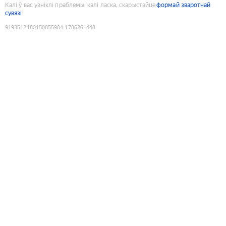
Калі ў вас узніклі праблемы, калі ласка, скарыстайце
формай зваротнай
сувязі
9193512180150855904
:
1786261448