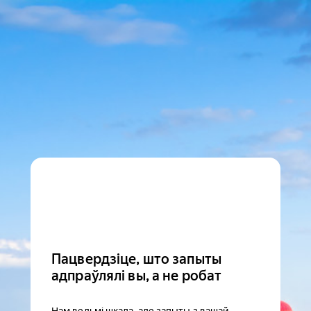
Пацвердзіце, што запыты
адпраўлялі вы, а не робат