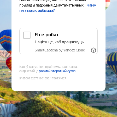
Нам вельмі шкада, але запыты з вашай
прылады падобныя да аўтаматычных.
Чаму
гэта магло адбыцца?
Я не робат
Націсніце, каб працягнуць
SmartCaptcha by Yandex Cloud
Калі ў вас узніклі праблемы, калі ласка,
скарыстайце
формай зваротнай сувязі
9185001325771801355
:
1786134627