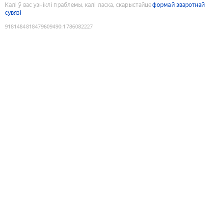
Калі ў вас узніклі праблемы, калі ласка, скарыстайце
формай зваротнай
сувязі
9181484818479609490
:
1786082227