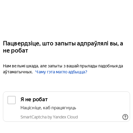
Пацвердзіце, што запыты адпраўлялі вы, а
не робат
Нам вельмі шкада, але запыты з вашай прылады падобныя да
аўтаматычных.
Чаму гэта магло адбыцца?
Я не робат
Націсніце, каб працягнуць
SmartCaptcha by Yandex Cloud