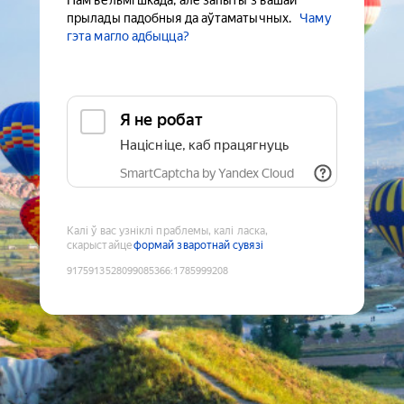
Нам вельмі шкада, але запыты з вашай
прылады падобныя да аўтаматычных.
Чаму
гэта магло адбыцца?
Я не робат
Націсніце, каб працягнуць
SmartCaptcha by Yandex Cloud
Калі ў вас узніклі праблемы, калі ласка,
скарыстайце
формай зваротнай сувязі
9175913528099085366
:
1785999208