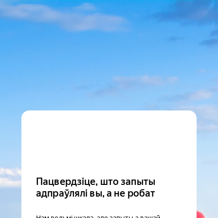
Пацвердзіце, што запыты
адпраўлялі вы, а не робат