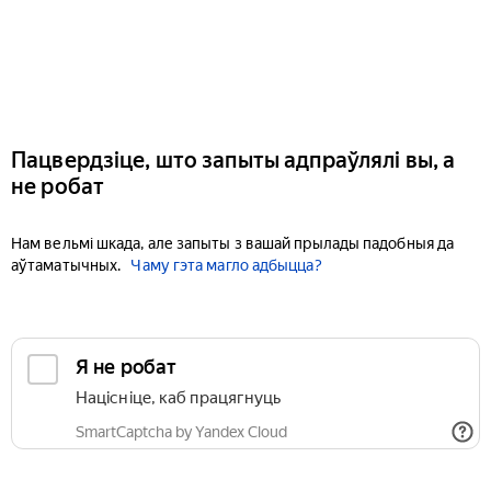
Пацвердзіце, што запыты адпраўлялі вы, а
не робат
Нам вельмі шкада, але запыты з вашай прылады падобныя да
аўтаматычных.
Чаму гэта магло адбыцца?
Я не робат
Націсніце, каб працягнуць
SmartCaptcha by Yandex Cloud