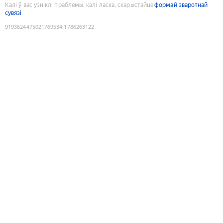
Калі ў вас узніклі праблемы, калі ласка, скарыстайце
формай зваротнай
сувязі
9193624475021769534
:
1786263122