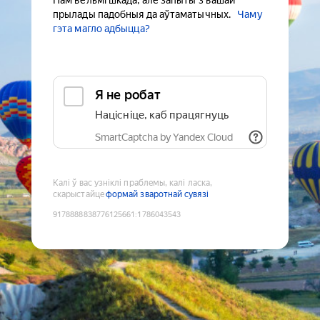
Нам вельмі шкада, але запыты з вашай
прылады падобныя да аўтаматычных.
Чаму
гэта магло адбыцца?
Я не робат
Націсніце, каб працягнуць
SmartCaptcha by Yandex Cloud
Калі ў вас узніклі праблемы, калі ласка,
скарыстайце
формай зваротнай сувязі
9178888838776125661
:
1786043543