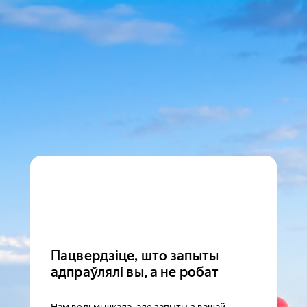
Пацвердзіце, што запыты
адпраўлялі вы, а не робат