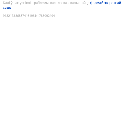
Калі ў вас узніклі праблемы, калі ласка, скарыстайце
формай зваротнай
сувязі
9182173868874161961
:
1786092494