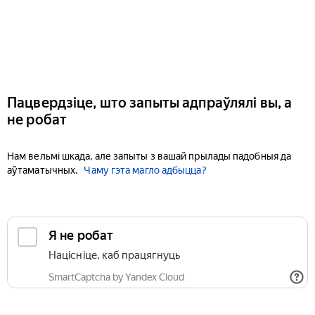
Пацвердзіце, што запыты адпраўлялі вы, а
не робат
Нам вельмі шкада, але запыты з вашай прылады падобныя да
аўтаматычных.
Чаму гэта магло адбыцца?
Я не робат
Націсніце, каб працягнуць
SmartCaptcha by Yandex Cloud