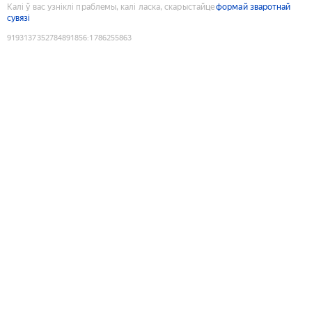
Калі ў вас узніклі праблемы, калі ласка, скарыстайце
формай зваротнай
сувязі
9193137352784891856
:
1786255863