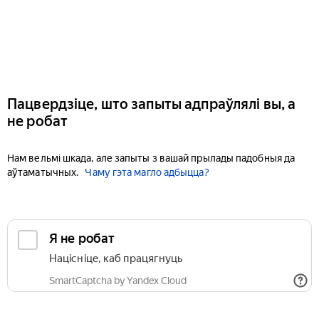
Пацвердзіце, што запыты адпраўлялі вы, а
не робат
Нам вельмі шкада, але запыты з вашай прылады падобныя да
аўтаматычных.
Чаму гэта магло адбыцца?
Я не робат
Націсніце, каб працягнуць
SmartCaptcha by Yandex Cloud