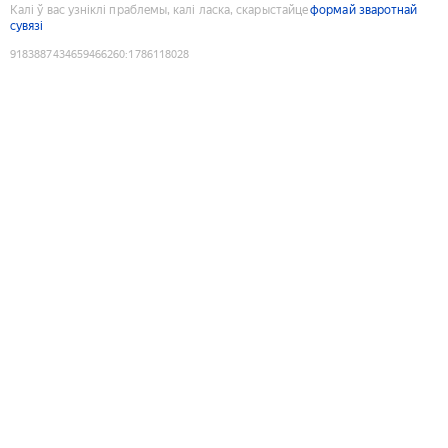
Калі ў вас узніклі праблемы, калі ласка, скарыстайце
формай зваротнай
сувязі
9183887434659466260
:
1786118028