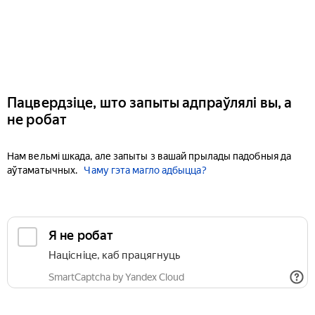
Пацвердзіце, што запыты адпраўлялі вы, а
не робат
Нам вельмі шкада, але запыты з вашай прылады падобныя да
аўтаматычных.
Чаму гэта магло адбыцца?
Я не робат
Націсніце, каб працягнуць
SmartCaptcha by Yandex Cloud