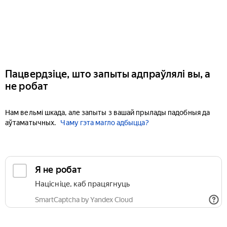
Пацвердзіце, што запыты адпраўлялі вы, а
не робат
Нам вельмі шкада, але запыты з вашай прылады падобныя да
аўтаматычных.
Чаму гэта магло адбыцца?
Я не робат
Націсніце, каб працягнуць
SmartCaptcha by Yandex Cloud