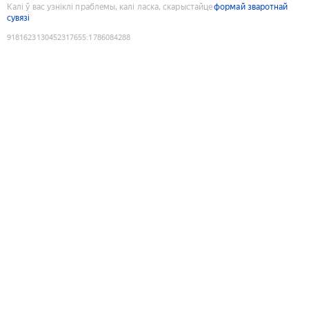
Калі ў вас узніклі праблемы, калі ласка, скарыстайце
формай зваротнай
сувязі
9181623130452317655
:
1786084288