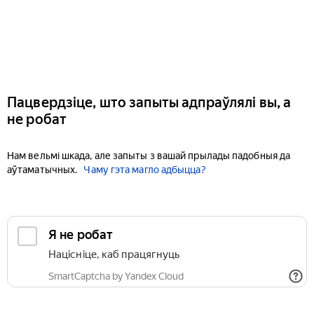
Пацвердзіце, што запыты адпраўлялі вы, а
не робат
Нам вельмі шкада, але запыты з вашай прылады падобныя да
аўтаматычных.
Чаму гэта магло адбыцца?
Я не робат
Націсніце, каб працягнуць
SmartCaptcha by Yandex Cloud