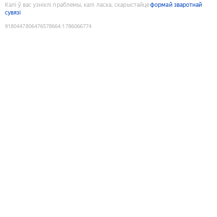
Калі ў вас узніклі праблемы, калі ласка, скарыстайце
формай зваротнай
сувязі
9180447806476578664
:
1786066774