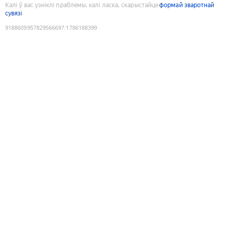
Калі ў вас узніклі праблемы, калі ласка, скарыстайце
формай зваротнай
сувязі
9188609957829566697
:
1786188399