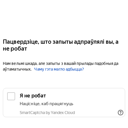
Пацвердзіце, што запыты адпраўлялі вы, а
не робат
Нам вельмі шкада, але запыты з вашай прылады падобныя да
аўтаматычных.
Чаму гэта магло адбыцца?
Я не робат
Націсніце, каб працягнуць
SmartCaptcha by Yandex Cloud