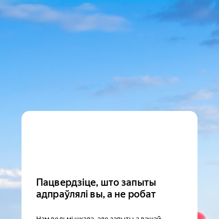
Пацвердзіце, што запыты
адпраўлялі вы, а не робат