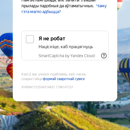
Нам вельмі шкада, але запыты з вашай
прылады падобныя да аўтаматычных.
Чаму
гэта магло адбыцца?
Я не робат
Націсніце, каб працягнуць
SmartCaptcha by Yandex Cloud
Калі ў вас узніклі праблемы, калі ласка,
скарыстайце
формай зваротнай сувязі
9185847212534314831
:
1786147231