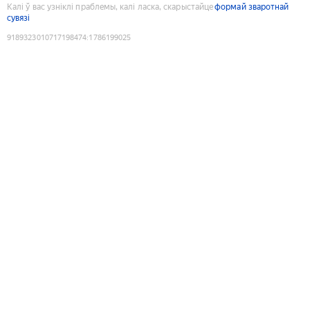
Калі ў вас узніклі праблемы, калі ласка, скарыстайце
формай зваротнай
сувязі
9189323010717198474
:
1786199025