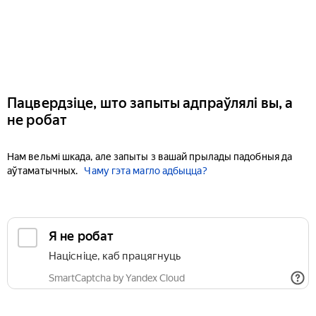
Пацвердзіце, што запыты адпраўлялі вы, а
не робат
Нам вельмі шкада, але запыты з вашай прылады падобныя да
аўтаматычных.
Чаму гэта магло адбыцца?
Я не робат
Націсніце, каб працягнуць
SmartCaptcha by Yandex Cloud