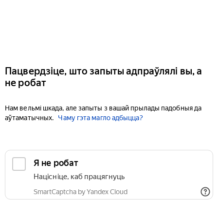
Пацвердзіце, што запыты адпраўлялі вы, а
не робат
Нам вельмі шкада, але запыты з вашай прылады падобныя да
аўтаматычных.
Чаму гэта магло адбыцца?
Я не робат
Націсніце, каб працягнуць
SmartCaptcha by Yandex Cloud