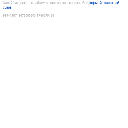
Калі ў вас узніклі праблемы, калі ласка, скарыстайце
формай зваротнай
сувязі
9194718749675098203
:
1786279428