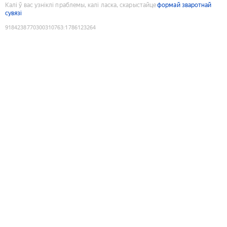
Калі ў вас узніклі праблемы, калі ласка, скарыстайце
формай зваротнай
сувязі
9184238770300310763
:
1786123264