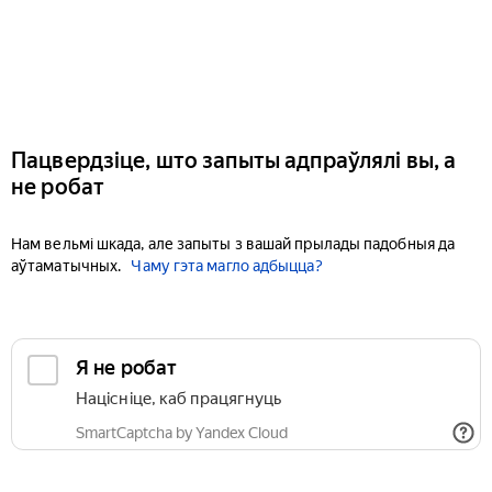
Пацвердзіце, што запыты адпраўлялі вы, а
не робат
Нам вельмі шкада, але запыты з вашай прылады падобныя да
аўтаматычных.
Чаму гэта магло адбыцца?
Я не робат
Націсніце, каб працягнуць
SmartCaptcha by Yandex Cloud