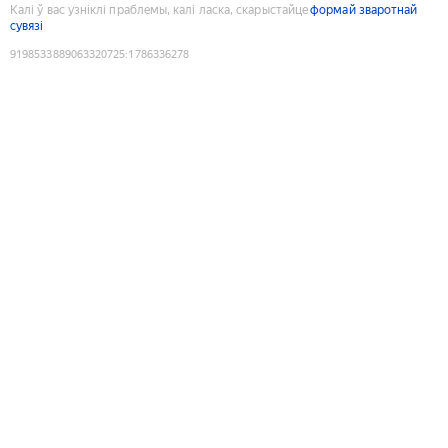
Калі ў вас узніклі праблемы, калі ласка, скарыстайце
формай зваротнай
сувязі
9198533889063320725
:
1786336278