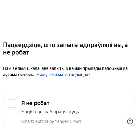
Пацвердзіце, што запыты адпраўлялі вы, а
не робат
Нам вельмі шкада, але запыты з вашай прылады падобныя да
аўтаматычных.
Чаму гэта магло адбыцца?
Я не робат
Націсніце, каб працягнуць
SmartCaptcha by Yandex Cloud