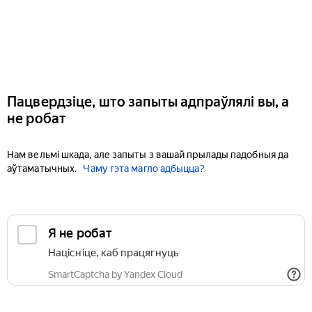
Пацвердзіце, што запыты адпраўлялі вы, а
не робат
Нам вельмі шкада, але запыты з вашай прылады падобныя да
аўтаматычных.
Чаму гэта магло адбыцца?
Я не робат
Націсніце, каб працягнуць
SmartCaptcha by Yandex Cloud