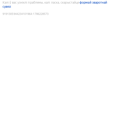
Калі ў вас узніклі праблемы, калі ласка, скарыстайце
формай зваротнай
сувязі
9191305944234101964
:
1786228573