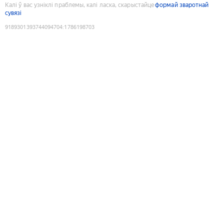
Калі ў вас узніклі праблемы, калі ласка, скарыстайце
формай зваротнай
сувязі
9189301393744094704
:
1786198703