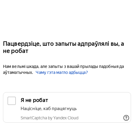
Пацвердзіце, што запыты адпраўлялі вы, а
не робат
Нам вельмі шкада, але запыты з вашай прылады падобныя да
аўтаматычных.
Чаму гэта магло адбыцца?
Я не робат
Націсніце, каб працягнуць
SmartCaptcha by Yandex Cloud