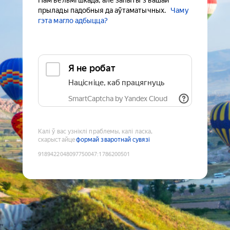
Нам вельмі шкада, але запыты з вашай
прылады падобныя да аўтаматычных.
Чаму
гэта магло адбыцца?
Я не робат
Націсніце, каб працягнуць
SmartCaptcha by Yandex Cloud
Калі ў вас узніклі праблемы, калі ласка,
скарыстайце
формай зваротнай сувязі
9189422048097750047
:
1786200501