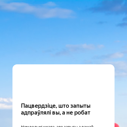
Пацвердзіце, што запыты
адпраўлялі вы, а не робат