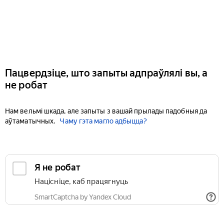
Пацвердзіце, што запыты адпраўлялі вы, а
не робат
Нам вельмі шкада, але запыты з вашай прылады падобныя да
аўтаматычных.
Чаму гэта магло адбыцца?
Я не робат
Націсніце, каб працягнуць
SmartCaptcha by Yandex Cloud