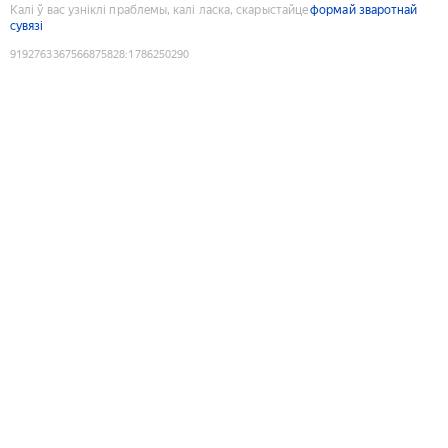
Калі ў вас узніклі праблемы, калі ласка, скарыстайце
формай зваротнай
сувязі
9192763367566875828
:
1786250290