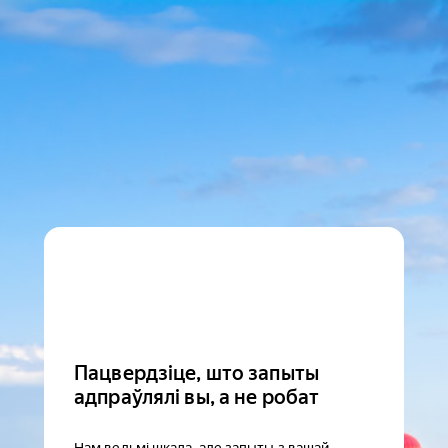
Пацвердзіце, што запыты
адпраўлялі вы, а не робат