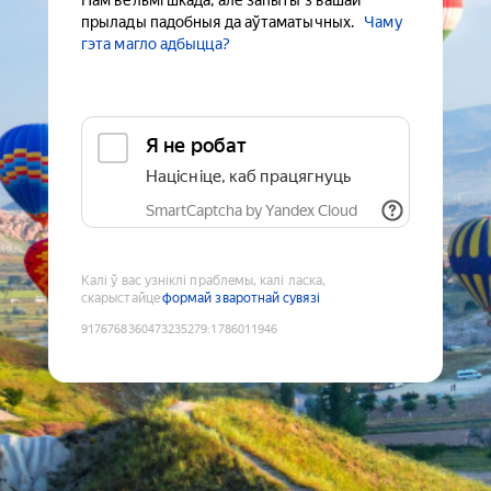
Нам вельмі шкада, але запыты з вашай
прылады падобныя да аўтаматычных.
Чаму
гэта магло адбыцца?
Я не робат
Націсніце, каб працягнуць
SmartCaptcha by Yandex Cloud
Калі ў вас узніклі праблемы, калі ласка,
скарыстайце
формай зваротнай сувязі
9176768360473235279
:
1786011946