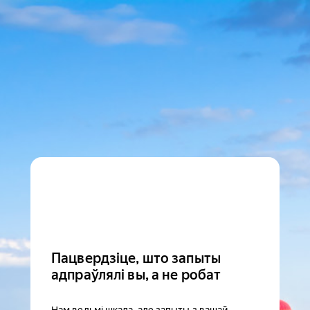
Пацвердзіце, што запыты
адпраўлялі вы, а не робат