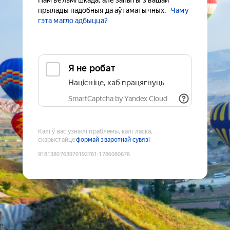
Нам вельмі шкада, але запыты з вашай
прылады падобныя да аўтаматычных.
Чаму
гэта магло адбыцца?
Я не робат
Націсніце, каб працягнуць
SmartCaptcha by Yandex Cloud
Калі ў вас узніклі праблемы, калі ласка,
скарыстайце
формай зваротнай сувязі
9181380763970192761
:
1786080676