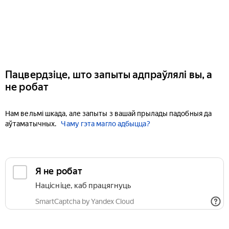
Пацвердзіце, што запыты адпраўлялі вы, а
не робат
Нам вельмі шкада, але запыты з вашай прылады падобныя да
аўтаматычных.
Чаму гэта магло адбыцца?
Я не робат
Націсніце, каб працягнуць
SmartCaptcha by Yandex Cloud