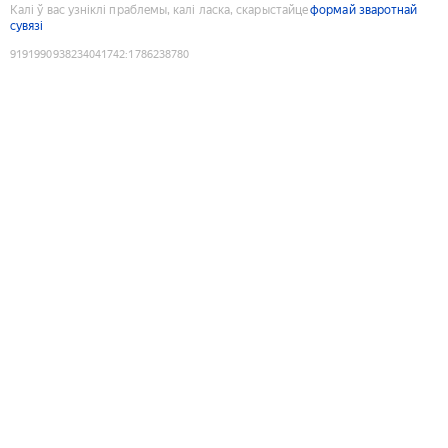
Калі ў вас узніклі праблемы, калі ласка, скарыстайце
формай зваротнай
сувязі
9191990938234041742
:
1786238780