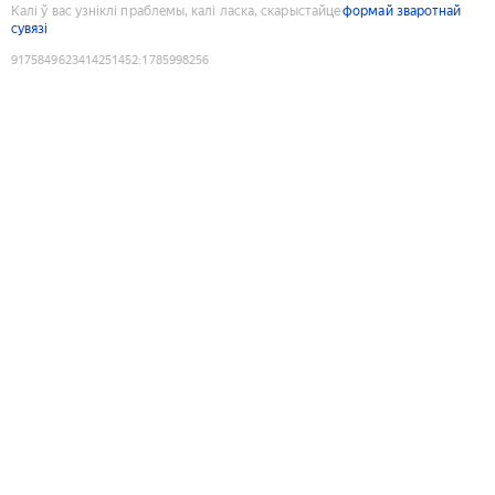
Калі ў вас узніклі праблемы, калі ласка, скарыстайце
формай зваротнай
сувязі
9175849623414251452
:
1785998256