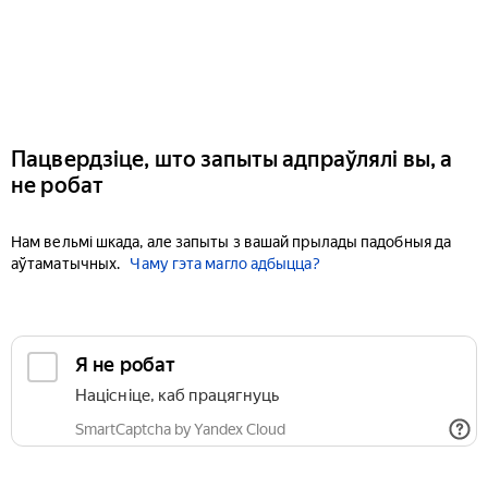
Пацвердзіце, што запыты адпраўлялі вы, а
не робат
Нам вельмі шкада, але запыты з вашай прылады падобныя да
аўтаматычных.
Чаму гэта магло адбыцца?
Я не робат
Націсніце, каб працягнуць
SmartCaptcha by Yandex Cloud