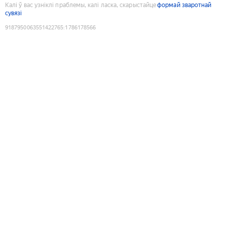
Калі ў вас узніклі праблемы, калі ласка, скарыстайце
формай зваротнай
сувязі
9187950063551422765
:
1786178566