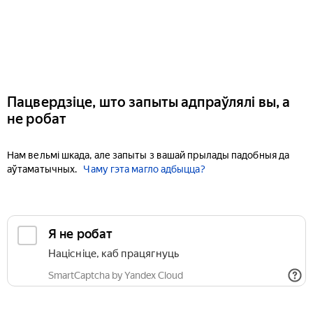
Пацвердзіце, што запыты адпраўлялі вы, а
не робат
Нам вельмі шкада, але запыты з вашай прылады падобныя да
аўтаматычных.
Чаму гэта магло адбыцца?
Я не робат
Націсніце, каб працягнуць
SmartCaptcha by Yandex Cloud