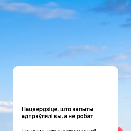
Пацвердзіце, што запыты
адпраўлялі вы, а не робат