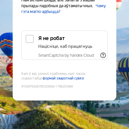
Нам вельмі шкада, але запыты з вашай
прылады падобныя да аўтаматычных.
Чаму
гэта магло адбыцца?
Я не робат
Націсніце, каб працягнуць
SmartCaptcha by Yandex Cloud
Калі ў вас узніклі праблемы, калі ласка,
скарыстайце
формай зваротнай сувязі
9192976626785325656
:
1786253468