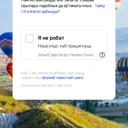
Нам вельмі шкада, але запыты з вашай
прылады падобныя да аўтаматычных.
Чаму
гэта магло адбыцца?
Я не робат
Націсніце, каб працягнуць
SmartCaptcha by Yandex Cloud
Калі ў вас узніклі праблемы, калі ласка,
скарыстайце
формай зваротнай сувязі
9187544610115817621
:
1786172525