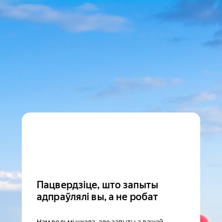
Пацвердзіце, што запыты
адпраўлялі вы, а не робат