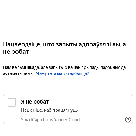
Пацвердзіце, што запыты адпраўлялі вы, а
не робат
Нам вельмі шкада, але запыты з вашай прылады падобныя да
аўтаматычных.
Чаму гэта магло адбыцца?
Я не робат
Націсніце, каб працягнуць
SmartCaptcha by Yandex Cloud