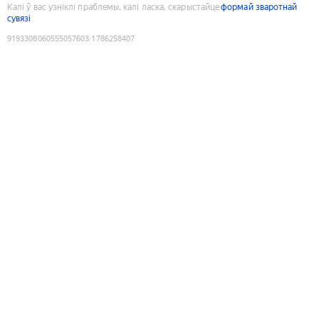
Калі ў вас узніклі праблемы, калі ласка, скарыстайце
формай зваротнай
сувязі
9193308060555057603
:
1786258407